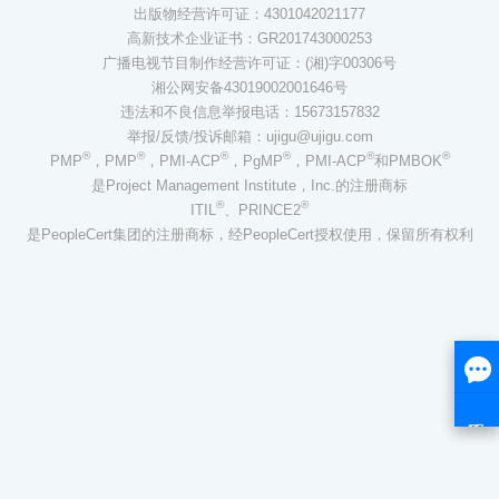
出版物经营许可证：4301042021177
高新技术企业证书：GR201743000253
广播电视节目制作经营许可证：(湘)字00306号
湘公网安备43019002001646号
违法和不良信息举报电话：15673157832
举报/反馈/投诉邮箱：ujigu@ujigu.com
®
®
®
®
®
®
PMP
，PMP
，PMI-ACP
，PgMP
，PMI-ACP
和PMBOK
是Project Management Institute，Inc.的注册商标
®
®
ITIL
、PRINCE2
是PeopleCert集团的注册商标，经PeopleCert授权使用，保留所有权利