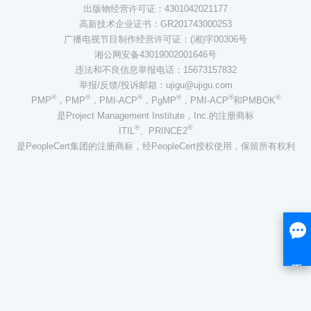
出版物经营许可证：4301042021177
高新技术企业证书：GR201743000253
广播电视节目制作经营许可证：(湘)字00306号
湘公网安备43019002001646号
违法和不良信息举报电话：15673157832
举报/反馈/投诉邮箱：ujigu@ujigu.com
®
®
®
®
®
®
PMP
，PMP
，PMI-ACP
，PgMP
，PMI-ACP
和PMBOK
是Project Management Institute，Inc.的注册商标
®
®
ITIL
、PRINCE2
是PeopleCert集团的注册商标，经PeopleCert授权使用，保留所有权利