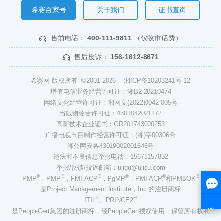
希赛百家号
关于我们
证书查询
售前电话：
400-111-9811
（仅收市话费）
售后投诉：
156-1612-8671
希赛网 版权所有 ©2001-2026
湘ICP备10203241号-12
增值电信业务经营许可证：湘B2-20210474
网络文化经营许可证：湘网文(2022)0042-005号
出版物经营许可证：4301042021177
高新技术企业证书：GR201743000253
广播电视节目制作经营许可证：(湘)字00306号
湘公网安备43019002001646号
违法和不良信息举报电话：15673157832
举报/反馈/投诉邮箱：ujigu@ujigu.com
®
®
®
®
®
®
PMP
，PMP
，PMI-ACP
，PgMP
，PMI-ACP
和PMBOK
是Project Management Institute，Inc.的注册商标
®
®
ITIL
、PRINCE2
是PeopleCert集团的注册商标，经PeopleCert授权使用，保留所有权利