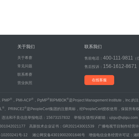
关于我们
联系我们
400-111-9811
关于希赛
售前电话：
（
156-1612-8671
常见问题
售后投诉：
联系希赛
在线客服
营业执照
®
®
®
®
，PMP
，PMI-ACP
，PgMP
和PMBOK
是Project Management Institute，Inc
®
®
IL
、PRINCE2
是PeopleCert集团的注册商标，经PeopleCert授权使用，保留所有
违法和不良信息举报电话：15673157832 举报/反馈/投诉邮箱：ujigu@ujigu.com
1042021177 高新技术企业证书：GR202143001539 广播电视节目制作经营许可
10203241号-12
湘公网安备43019002001646号
增值电信业务经营许可证：湘B2-20