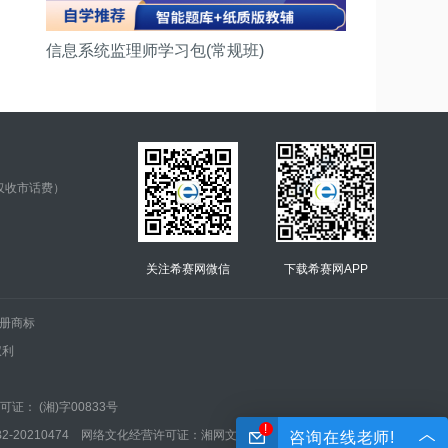
信息系统监理师学习包(常规班)
仅收市话费）
关注希赛网微信
下载希赛网APP
.的注册商标
权利
证： (湘)字00833号
!
210474 网络文化经营许可证：湘网文(2022)0042-005号
咨询在线老师!