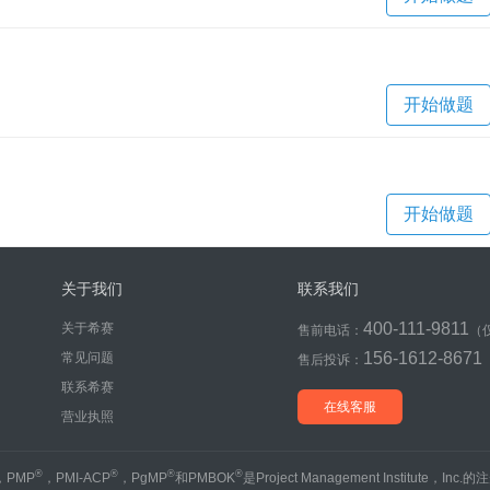
开始做题
开始做题
关于我们
联系我们
400-111-9811
关于希赛
售前电话：
（
156-1612-8671
常见问题
售后投诉：
联系希赛
在线客服
营业执照
®
®
®
®
，PMP
，PMI-ACP
，PgMP
和PMBOK
是Project Management Institute，Inc