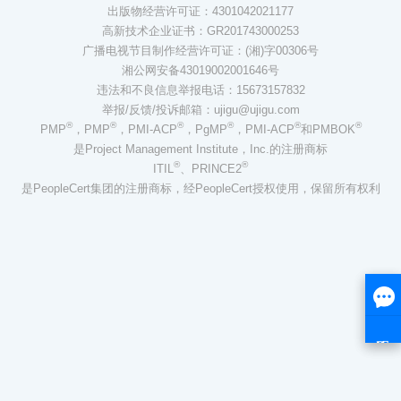
出版物经营许可证：4301042021177
高新技术企业证书：GR201743000253
广播电视节目制作经营许可证：(湘)字00306号
湘公网安备43019002001646号
违法和不良信息举报电话：15673157832
举报/反馈/投诉邮箱：ujigu@ujigu.com
®
®
®
®
®
®
PMP
，PMP
，PMI-ACP
，PgMP
，PMI-ACP
和PMBOK
是Project Management Institute，Inc.的注册商标
®
®
ITIL
、PRINCE2
是PeopleCert集团的注册商标，经PeopleCert授权使用，保留所有权利