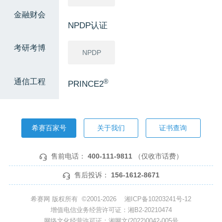
金融财会
NPDP认证
考研考博
NPDP
通信工程
®
PRINCE2
®
PRINCE2
希赛百家号
关于我们
证书查询
软考高级
售前电话：
400-111-9811
（仅收市话费）
信息系统项
网络规划设
系统分析师
目管理师
计师
售后投诉：
156-1612-8671
系统架构设
系统规划与
希赛网 版权所有 ©2001-2026
湘ICP备10203241号-12
计师
管理师
增值电信业务经营许可证：湘B2-20210474
网络文化经营许可证：湘网文(2022)0042-005号