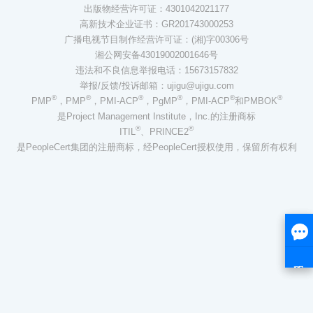
出版物经营许可证：4301042021177
高新技术企业证书：GR201743000253
广播电视节目制作经营许可证：(湘)字00306号
湘公网安备43019002001646号
违法和不良信息举报电话：15673157832
举报/反馈/投诉邮箱：ujigu@ujigu.com
®
®
®
®
®
®
PMP
，PMP
，PMI-ACP
，PgMP
，PMI-ACP
和PMBOK
是Project Management Institute，Inc.的注册商标
®
®
ITIL
、PRINCE2
是PeopleCert集团的注册商标，经PeopleCert授权使用，保留所有权利