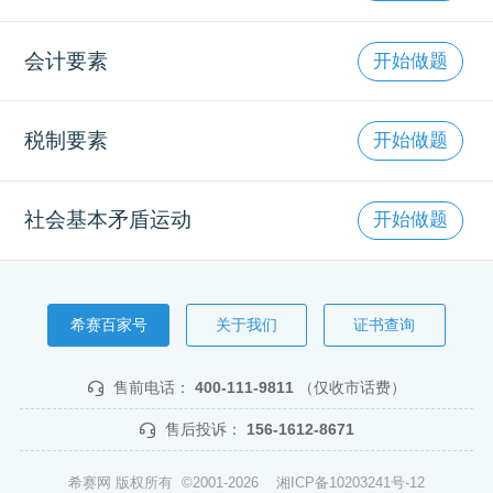
会计要素
开始做题
税制要素
开始做题
社会基本矛盾运动
开始做题
希赛百家号
关于我们
证书查询
售前电话：
400-111-9811
（仅收市话费）
售后投诉：
156-1612-8671
希赛网 版权所有 ©2001-2026
湘ICP备10203241号-12