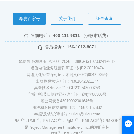
希赛百家号
关于我们
证书查询
售前电话：
400-111-9811
（仅收市话费）
售后投诉：
156-1612-8671
希赛网 版权所有 ©2001-2026
湘ICP备10203241号-12
增值电信业务经营许可证：湘B2-20210474
网络文化经营许可证：湘网文(2022)0042-005号
出版物经营许可证：4301042021177
高新技术企业证书：GR201743000253
广播电视节目制作经营许可证：(湘)字00306号
湘公网安备43019002001646号
违法和不良信息举报电话：15673157832
举报/反馈/投诉邮箱：ujigu@ujigu.com
®
®
®
®
®
®
PMP
，PMP
，PMI-ACP
，PgMP
，PMI-ACP
和PMBOK
是Project Management Institute，Inc.的注册商标
®
®
ITIL
、PRINCE2