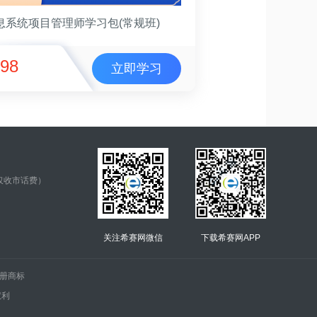
息系统项目管理师学习包(常规班)
98
立即学习
仅收市话费）
关注希赛网微信
下载希赛网APP
.的注册商标
权利