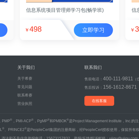
信息系统项目管理师学习包(畅学班)
信
498
3
立即学习
￥
￥
关于我们
联系我们
400-111-9811
关于希赛
售前电话：
（
156-1612-8671
常见问题
售后投诉：
联系希赛
在线客服
营业执照
®
®
®
®
，PMP
，PMI-ACP
，PgMP
和PMBOK
是Project Management Institute，Inc
®
®
IL
、PRINCE2
是PeopleCert集团的注册商标，经PeopleCert授权使用，保留所有
违法和不良信息举报电话：15673157832 举报/反馈/投诉邮箱：ujigu@ujigu.com