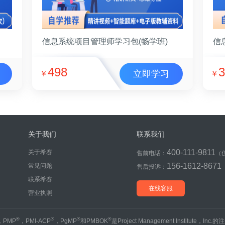
信息系统项目管理师学习包(畅学班)
信
498
3
立即学习
￥
￥
关于我们
联系我们
400-111-9811
关于希赛
售前电话：
（
156-1612-8671
常见问题
售后投诉：
联系希赛
在线客服
营业执照
®
®
®
®
，PMP
，PMI-ACP
，PgMP
和PMBOK
是Project Management Institute，Inc