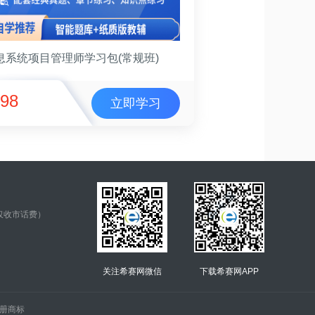
息系统项目管理师学习包(常规班)
98
立即学习
仅收市话费）
关注希赛网微信
下载希赛网APP
.的注册商标