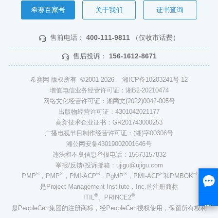
希赛百家号
关于我们
证书查询
售前电话：
400-111-9811
（仅收市话费）
售后投诉：
156-1612-8671
希赛网 版权所有 ©2001-2026
湘ICP备10203241号-12
增值电信业务经营许可证：湘B2-20210474
网络文化经营许可证：湘网文(2022)0042-005号
出版物经营许可证：4301042021177
高新技术企业证书：GR201743000253
广播电视节目制作经营许可证：(湘)字00306号
湘公网安备43019002001646号
违法和不良信息举报电话：15673157832
举报/反馈/投诉邮箱：ujigu@ujigu.com
®
®
®
®
®
®
PMP
，PMP
，PMI-ACP
，PgMP
，PMI-ACP
和PMBOK
是Project Management Institute，Inc.的注册商标
®
®
ITIL
、PRINCE2
是PeopleCert集团的注册商标，经PeopleCert授权使用，保留所有权利