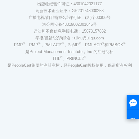
出版物经营许可证：4301042021177
高新技术企业证书：GR201743000253
广播电视节目制作经营许可证：(湘)字00306号
湘公网安备43019002001646号
违法和不良信息举报电话：15673157832
举报/反馈/投诉邮箱：ujigu@ujigu.com
®
®
®
®
®
®
PMP
，PMP
，PMI-ACP
，PgMP
，PMI-ACP
和PMBOK
是Project Management Institute，Inc.的注册商标
®
®
ITIL
、PRINCE2
是PeopleCert集团的注册商标，经PeopleCert授权使用，保留所有权利