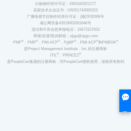
出版物经营许可证：4301042021177
高新技术企业证书：GR201743000253
广播电视节目制作经营许可证：(湘)字00306号
湘公网安备43019002001646号
违法和不良信息举报电话：15673157832
举报/反馈/投诉邮箱：ujigu@ujigu.com
®
®
®
®
®
®
PMP
，PMP
，PMI-ACP
，PgMP
，PMI-ACP
和PMBOK
是Project Management Institute，Inc.的注册商标
®
®
ITIL
、PRINCE2
是PeopleCert集团的注册商标，经PeopleCert授权使用，保留所有权利