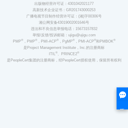
出版物经营许可证：4301042021177
高新技术企业证书：GR201743000253
广播电视节目制作经营许可证：(湘)字00306号
湘公网安备43019002001646号
违法和不良信息举报电话：15673157832
举报/反馈/投诉邮箱：ujigu@ujigu.com
®
®
®
®
®
®
PMP
，PMP
，PMI-ACP
，PgMP
，PMI-ACP
和PMBOK
是Project Management Institute，Inc.的注册商标
®
®
ITIL
、PRINCE2
是PeopleCert集团的注册商标，经PeopleCert授权使用，保留所有权利