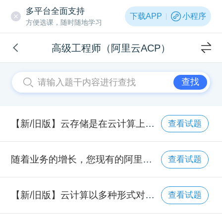
多平台全面支持
下载APP
小程序
方便选课，随时随地学习
高级工程师（阿里云ACP）
查找
【新/旧版】云存储是在云计算上衍生发展出来的一个概念，将存储资源池中的存储和数据服务，通过网络以统一的接口按需提供给授权用户。云存储具备以下哪些特点？
查看试题
随着业务的增长，您现有的阿里云的云服务器ECS实例的系统盘出现了存储资源不足的问题，阿里云提供了系统盘扩容的功能帮您解决该问题。下列关于扩容系统盘的操作说法错误的是________。
查看试题
【新/旧版】云计算以多种形式对外提供服务，比如提供给消费者的服务是把客户开发或者购买的应用程序部署到云计算基础设施上。消费者不需要管理或控制底层的云基础设施，包括网络、服务器、操作系统、存储等，但能够控制部署的应用程序，也可能控制运行应用程序的托管环境配置。这种服务形式被称作________。
查看试题