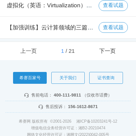
虚拟化（英语：Virtualization）是云计算的底层结构。它是一种资源管理技术，是将计算机的各种实体资源，如服务器、网络、内存及存储等，予以抽象、转换后呈现出来，打破实体结构间的不可切割的障碍，使用户可以比原本的组态更好的方式来应用这些资源。对于虚拟实例的实现方式，包括下面几类：
查看试题
【加强训练】云计算领域的三篇分别关于MapReduce/GFS/BigTable三大技术的经典论文是由哪家公司发表的？
查看试题
上一页
1
/
21
下一页
希赛百家号
关于我们
证书查询
售前电话：
400-111-9811
（仅收市话费）
售后投诉：
156-1612-8671
希赛网 版权所有 ©2001-2026
湘ICP备10203241号-12
增值电信业务经营许可证：湘B2-20210474
网络文化经营许可证：湘网文(2022)0042-005号