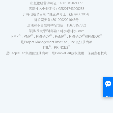
出版物经营许可证：4301042021177
高新技术企业证书：GR201743000253
广播电视节目制作经营许可证：(湘)字00306号
湘公网安备43019002001646号
违法和不良信息举报电话：15673157832
举报/反馈/投诉邮箱：ujigu@ujigu.com
®
®
®
®
®
®
PMP
，PMP
，PMI-ACP
，PgMP
，PMI-ACP
和PMBOK
是Project Management Institute，Inc.的注册商标
®
®
ITIL
、PRINCE2
是PeopleCert集团的注册商标，经PeopleCert授权使用，保留所有权利