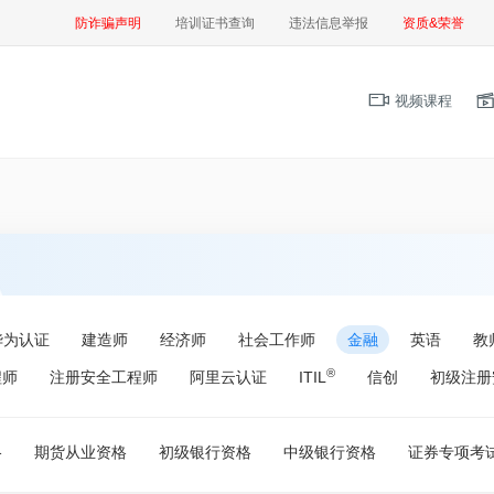
防诈骗声明
培训证书查询
违法信息举报
资质&荣誉
视频课程
华为认证
建造师
经济师
社会工作师
金融
英语
教
®
程师
注册安全工程师
阿里云认证
ITIL
信创
初级注册
格
期货从业资格
初级银行资格
中级银行资格
证券专项考