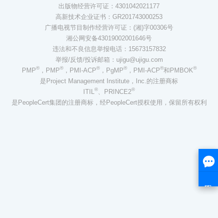
出版物经营许可证：4301042021177
高新技术企业证书：GR201743000253
广播电视节目制作经营许可证：(湘)字00306号
湘公网安备43019002001646号
违法和不良信息举报电话：15673157832
举报/反馈/投诉邮箱：ujigu@ujigu.com
®
®
®
®
®
®
PMP
，PMP
，PMI-ACP
，PgMP
，PMI-ACP
和PMBOK
是Project Management Institute，Inc.的注册商标
®
®
ITIL
、PRINCE2
是PeopleCert集团的注册商标，经PeopleCert授权使用，保留所有权利