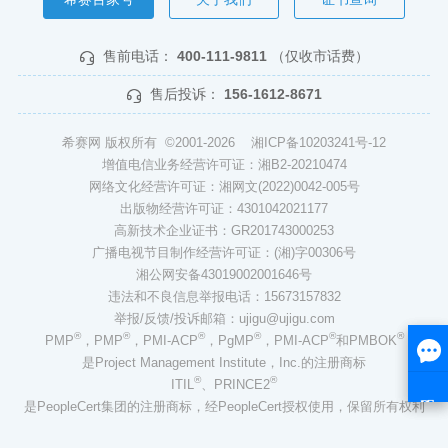
售前电话：
400-111-9811
（仅收市话费）
售后投诉：
156-1612-8671
希赛网 版权所有 ©2001-2026
湘ICP备10203241号-12
增值电信业务经营许可证：湘B2-20210474
网络文化经营许可证：湘网文(2022)0042-005号
出版物经营许可证：4301042021177
高新技术企业证书：GR201743000253
广播电视节目制作经营许可证：(湘)字00306号
湘公网安备43019002001646号
违法和不良信息举报电话：15673157832
举报/反馈/投诉邮箱：ujigu@ujigu.com
®
®
®
®
®
®
PMP
，PMP
，PMI-ACP
，PgMP
，PMI-ACP
和PMBOK
是Project Management Institute，Inc.的注册商标
®
®
ITIL
、PRINCE2
是PeopleCert集团的注册商标，经PeopleCert授权使用，保留所有权利