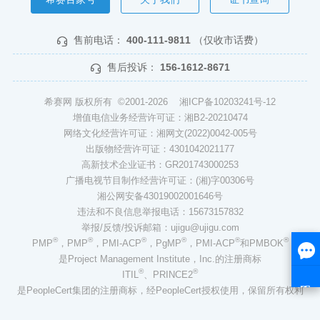
售前电话：
400-111-9811
（仅收市话费）
售后投诉：
156-1612-8671
希赛网 版权所有 ©2001-2026
湘ICP备10203241号-12
增值电信业务经营许可证：湘B2-20210474
网络文化经营许可证：湘网文(2022)0042-005号
出版物经营许可证：4301042021177
高新技术企业证书：GR201743000253
广播电视节目制作经营许可证：(湘)字00306号
湘公网安备43019002001646号
违法和不良信息举报电话：15673157832
举报/反馈/投诉邮箱：ujigu@ujigu.com
®
®
®
®
®
®
PMP
，PMP
，PMI-ACP
，PgMP
，PMI-ACP
和PMBOK
是Project Management Institute，Inc.的注册商标
®
®
ITIL
、PRINCE2
是PeopleCert集团的注册商标，经PeopleCert授权使用，保留所有权利