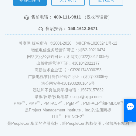
售前电话：
400-111-9811
（仅收市话费）
售后投诉：
156-1612-8671
希赛网 版权所有 ©2001-2026
湘ICP备10203241号-12
增值电信业务经营许可证：湘B2-20210474
网络文化经营许可证：湘网文(2022)0042-005号
出版物经营许可证：4301042021177
高新技术企业证书：GR201743000253
广播电视节目制作经营许可证：(湘)字00306号
湘公网安备43019002001646号
违法和不良信息举报电话：15673157832
举报/反馈/投诉邮箱：ujigu@ujigu.com
®
®
®
®
®
®
PMP
，PMP
，PMI-ACP
，PgMP
，PMI-ACP
和PMBOK
是Project Management Institute，Inc.的注册商标
®
®
ITIL
、PRINCE2
是PeopleCert集团的注册商标，经PeopleCert授权使用，保留所有权利