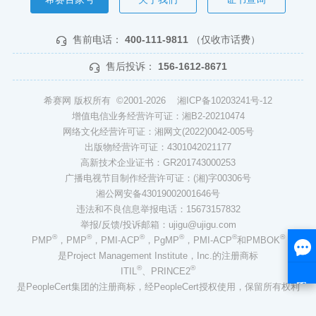
售前电话：
400-111-9811
（仅收市话费）
售后投诉：
156-1612-8671
希赛网 版权所有 ©2001-2026
湘ICP备10203241号-12
增值电信业务经营许可证：湘B2-20210474
网络文化经营许可证：湘网文(2022)0042-005号
出版物经营许可证：4301042021177
高新技术企业证书：GR201743000253
广播电视节目制作经营许可证：(湘)字00306号
湘公网安备43019002001646号
违法和不良信息举报电话：15673157832
举报/反馈/投诉邮箱：ujigu@ujigu.com
®
®
®
®
®
®
PMP
，PMP
，PMI-ACP
，PgMP
，PMI-ACP
和PMBOK
是Project Management Institute，Inc.的注册商标
®
®
ITIL
、PRINCE2
是PeopleCert集团的注册商标，经PeopleCert授权使用，保留所有权利