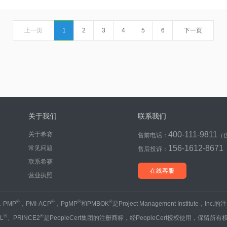
是（ ）。
上一页
1
2
3
4
5
6
下一页
关于我们
联系我们
400-111-9811
关于希赛
售前电话：
（
156-1612-8671
常见问题
售后投诉：
联系希赛
在线客服
营业执照
®
®
®
®
，PMP
，PMI-ACP
，PgMP
和PMBOK
是Project Management Institute，Inc
®
®
IL
、PRINCE2
是PeopleCert集团的注册商标，经PeopleCert授权使用，保留所有