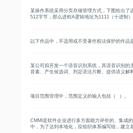
某操作系统采用分页存储管理方式，下图给出了
512字节，那么进程A逻辑地址为1111（十进
的逻辑页4与进程B的逻辑页5要共享物理页8，
页5对应的物理页处分别填（ ）。
以下作品中，不适用或不受著作权法保护的作品是
某公司拟开发一个语音识别系统，其语音识别的
音素、产生候选词、判定语法片断、提供语义解
识的条件判断并进行相应的识别动作。针对该系
适。
项目范围管理中，范围定义的输入包括（ ）。
CMMI是软件企业进行多方面能力评价的、集成
中，为了达到本地化，应组织体系编写组，建立基
体系文件的层次结构一般分为四层，包括：①顶层