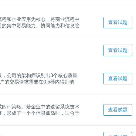
流程和企业应用为核心，将商业流程中
查看试题
司的集中贸易能力、协同能力和信息管
方案最为合适。
查看试题
段，公司的架构师识别出3个核心质量
查看试题
户的交易请求需要在0.5秒内得到响
架构策略实现该属性；“当系统由于软件
”主要与（ ）质量属性相关，通常可采
挡恶意用户的入侵行为，并进行报警和
成四种策略。若企业中的遗留系统技术
）架构策略实现该属性。
查看试题
好，形成了一个个信息孤岛时，适合于