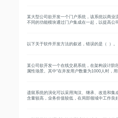
某大型公司欲开发一个门户系统，该系统以商业
不同的功能模块通过门户集成在一起，以提高公
理能力。根据这种需求，采用企业（ ）门户解决
以下关于软件开发方法的叙述，错误的是（ ）。
某公司欲开发一个在线交易系统，在架构设计阶
属性场景。其中“在并发用户数量为1000人时，用
应”主要与（ ）质量属性相关，通常可采用（ ）
故障意外崩溃后，需要在0.5小时内恢复正常运行
用（ ）架构策略实现该属性；“系统应该能够抵
遗留系统的演化可以采用淘汰、继承、改造和集
记录”主要与（ ）质量属性相关，通常可采用（ 
含量较高，业务价值较低，在局部领域中工作良
采用（ ）演化策略。