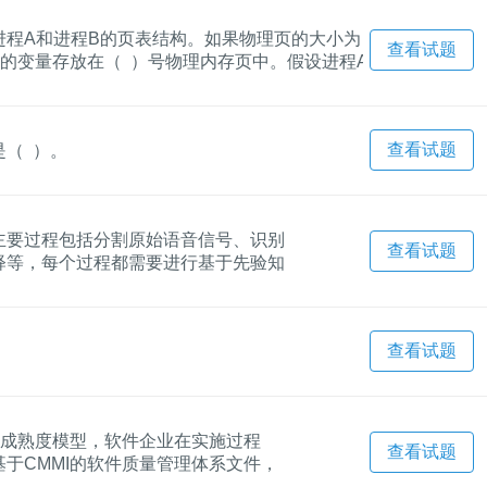
进程A和进程B的页表结构。如果物理页的大小为
查看试题
制）的变量存放在（ ）号物理内存页中。假设进程A
那么应该在进程A页表的逻辑页4和进程B页表的逻辑
查看试题
（ ）。
主要过程包括分割原始语音信号、识别
查看试题
释等，每个过程都需要进行基于先验知
统的特点，采用（ ）架构风格最为合
查看试题
的成熟度模型，软件企业在实施过程
查看试题
于CMMI的软件质量管理体系文件，
方针 ②模板类文件 ③过程文件 ④规