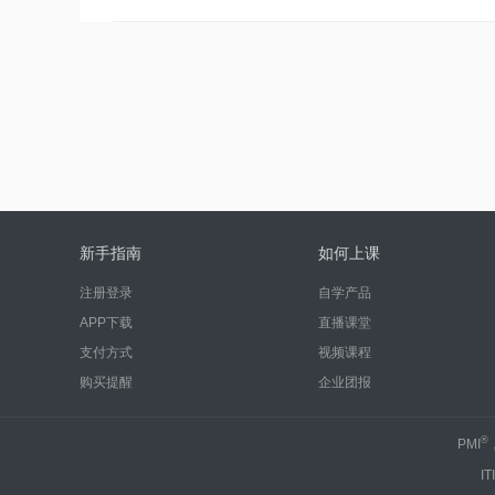
程文件按照自顶向下的塔型排列，以下顺序正确的
新手指南
如何上课
注册登录
自学产品
APP下载
直播课堂
支付方式
视频课程
购买提醒
企业团报
®
PMI
IT