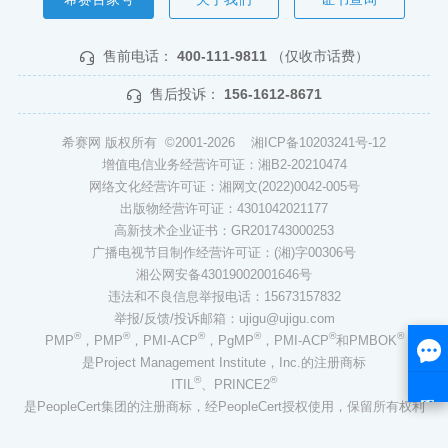
售前电话：
400-111-9811
（仅收市话费）
售后投诉：
156-1612-8671
希赛网 版权所有 ©2001-2026
湘ICP备10203241号-12
增值电信业务经营许可证：湘B2-20210474
网络文化经营许可证：湘网文(2022)0042-005号
出版物经营许可证：4301042021177
高新技术企业证书：GR201743000253
广播电视节目制作经营许可证：(湘)字00306号
湘公网安备43019002001646号
违法和不良信息举报电话：15673157832
举报/反馈/投诉邮箱：ujigu@ujigu.com
®
®
®
®
®
®
PMP
，PMP
，PMI-ACP
，PgMP
，PMI-ACP
和PMBOK
是Project Management Institute，Inc.的注册商标
®
®
ITIL
、PRINCE2
是PeopleCert集团的注册商标，经PeopleCert授权使用，保留所有权利