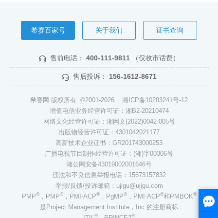
希赛百家号
关于我们
证书查询
售前电话：
400-111-9811
（仅收市话费）
售后投诉：
156-1612-8671
希赛网 版权所有 ©2001-2026
湘ICP备10203241号-12
增值电信业务经营许可证：湘B2-20210474
网络文化经营许可证：湘网文(2022)0042-005号
出版物经营许可证：4301042021177
高新技术企业证书：GR201743000253
广播电视节目制作经营许可证：(湘)字00306号
湘公网安备43019002001646号
违法和不良信息举报电话：15673157832
举报/反馈/投诉邮箱：ujigu@ujigu.com
®
®
®
®
®
®
PMP
，PMP
，PMI-ACP
，PgMP
，PMI-ACP
和PMBOK
是Project Management Institute，Inc.的注册商标
®
®
ITIL
、PRINCE2