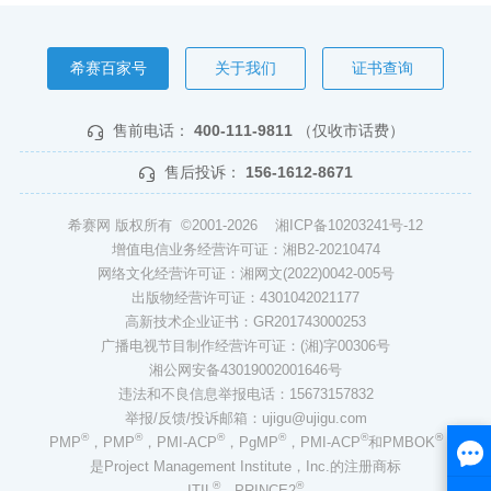
希赛百家号
关于我们
证书查询
售前电话：
400-111-9811
（仅收市话费）
售后投诉：
156-1612-8671
希赛网 版权所有 ©2001-2026
湘ICP备10203241号-12
增值电信业务经营许可证：湘B2-20210474
网络文化经营许可证：湘网文(2022)0042-005号
出版物经营许可证：4301042021177
高新技术企业证书：GR201743000253
广播电视节目制作经营许可证：(湘)字00306号
湘公网安备43019002001646号
违法和不良信息举报电话：15673157832
举报/反馈/投诉邮箱：ujigu@ujigu.com
®
®
®
®
®
®
PMP
，PMP
，PMI-ACP
，PgMP
，PMI-ACP
和PMBOK
是Project Management Institute，Inc.的注册商标
®
®
ITIL
、PRINCE2