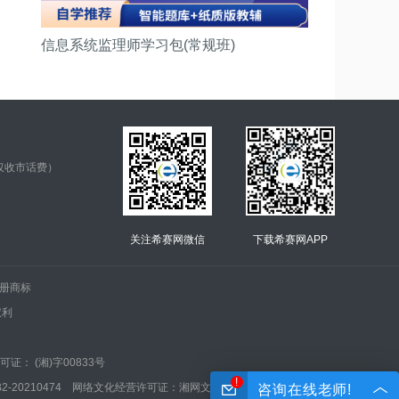
信息系统监理师学习包(常规班)
仅收市话费）
关注希赛网微信
下载希赛网APP
.的注册商标
权利
证： (湘)字00833号
!
210474 网络文化经营许可证：湘网文(2022)0042-005号
咨询在线老师!