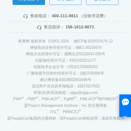
售前电话：
400-111-9811
（仅收市话费）
售后投诉：
156-1612-8671
希赛网 版权所有 ©2001-2026
湘ICP备10203241号-12
增值电信业务经营许可证：湘B2-20210474
网络文化经营许可证：湘网文(2022)0042-005号
出版物经营许可证：4301042021177
高新技术企业证书：GR201743000253
广播电视节目制作经营许可证：(湘)字00306号
湘公网安备43019002001646号
违法和不良信息举报电话：15673157832
举报/反馈/投诉邮箱：ujigu@ujigu.com
®
®
®
®
®
®
PMP
，PMP
，PMI-ACP
，PgMP
，PMI-ACP
和PMBOK
是Project Management Institute，Inc.的注册商标
®
®
ITIL
、PRINCE2
是PeopleCert集团的注册商标，经PeopleCert授权使用，保留所有权利