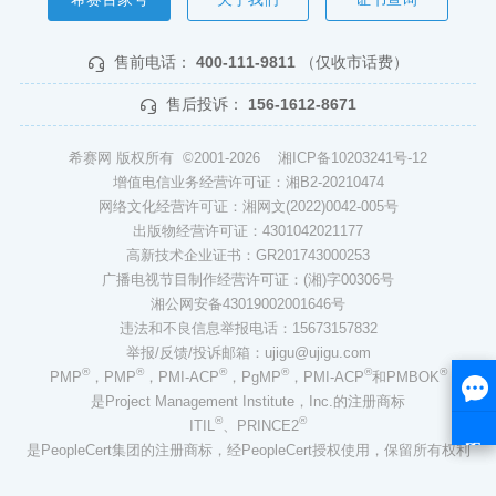
售前电话：
400-111-9811
（仅收市话费）
售后投诉：
156-1612-8671
希赛网 版权所有 ©2001-2026
湘ICP备10203241号-12
增值电信业务经营许可证：湘B2-20210474
网络文化经营许可证：湘网文(2022)0042-005号
出版物经营许可证：4301042021177
高新技术企业证书：GR201743000253
广播电视节目制作经营许可证：(湘)字00306号
湘公网安备43019002001646号
违法和不良信息举报电话：15673157832
举报/反馈/投诉邮箱：ujigu@ujigu.com
®
®
®
®
®
®
PMP
，PMP
，PMI-ACP
，PgMP
，PMI-ACP
和PMBOK
是Project Management Institute，Inc.的注册商标
®
®
ITIL
、PRINCE2
是PeopleCert集团的注册商标，经PeopleCert授权使用，保留所有权利