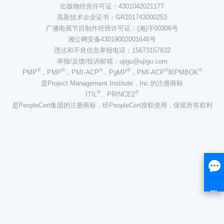
出版物经营许可证：4301042021177
高新技术企业证书：GR201743000253
广播电视节目制作经营许可证：(湘)字00306号
湘公网安备43019002001646号
违法和不良信息举报电话：15673157832
举报/反馈/投诉邮箱：ujigu@ujigu.com
®
®
®
®
®
®
PMP
，PMP
，PMI-ACP
，PgMP
，PMI-ACP
和PMBOK
是Project Management Institute，Inc.的注册商标
®
®
ITIL
、PRINCE2
是PeopleCert集团的注册商标，经PeopleCert授权使用，保留所有权利