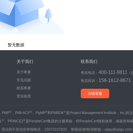
暂无数据
关于我们
联系我们
400-111-9811
关于希赛
售前电话：
（
156-1612-8671
常见问题
售后投诉：
联系希赛
在线客服
营业执照
®
®
®
®
，PMP
，PMI-ACP
，PgMP
和PMBOK
是Project Management Institute，Inc
®
®
IL
、PRINCE2
是PeopleCert集团的注册商标，经PeopleCert授权使用，保留所有
违法和不良信息举报电话：15673157832 举报/反馈/投诉邮箱：ujigu@ujigu.com