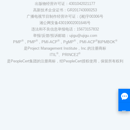
出版物经营许可证：4301042021177
高新技术企业证书：GR201743000253
广播电视节目制作经营许可证：(湘)字00306号
湘公网安备43019002001646号
违法和不良信息举报电话：15673157832
举报/反馈/投诉邮箱：ujigu@ujigu.com
®
®
®
®
®
®
PMP
，PMP
，PMI-ACP
，PgMP
，PMI-ACP
和PMBOK
是Project Management Institute，Inc.的注册商标
®
®
ITIL
、PRINCE2
是PeopleCert集团的注册商标，经PeopleCert授权使用，保留所有权利