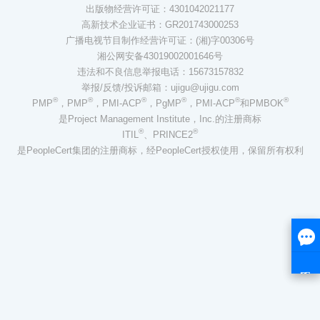
出版物经营许可证：4301042021177
高新技术企业证书：GR201743000253
广播电视节目制作经营许可证：(湘)字00306号
湘公网安备43019002001646号
违法和不良信息举报电话：15673157832
举报/反馈/投诉邮箱：ujigu@ujigu.com
®
®
®
®
®
®
PMP
，PMP
，PMI-ACP
，PgMP
，PMI-ACP
和PMBOK
是Project Management Institute，Inc.的注册商标
®
®
ITIL
、PRINCE2
是PeopleCert集团的注册商标，经PeopleCert授权使用，保留所有权利