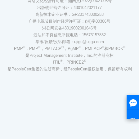
网络文化经营许可证：湘网文(2022)0042-005号
出版物经营许可证：4301042021177
高新技术企业证书：GR201743000253
广播电视节目制作经营许可证：(湘)字00306号
湘公网安备43019002001646号
违法和不良信息举报电话：15673157832
举报/反馈/投诉邮箱：ujigu@ujigu.com
®
®
®
®
®
®
PMP
，PMP
，PMI-ACP
，PgMP
，PMI-ACP
和PMBOK
是Project Management Institute，Inc.的注册商标
®
®
ITIL
、PRINCE2
是PeopleCert集团的注册商标，经PeopleCert授权使用，保留所有权利