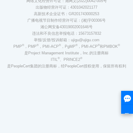
网络文化经营许可证：湘网文(2022)0042-005号
出版物经营许可证：4301042021177
高新技术企业证书：GR201743000253
广播电视节目制作经营许可证：(湘)字00306号
湘公网安备43019002001646号
违法和不良信息举报电话：15673157832
举报/反馈/投诉邮箱：ujigu@ujigu.com
®
®
®
®
®
®
PMP
，PMP
，PMI-ACP
，PgMP
，PMI-ACP
和PMBOK
是Project Management Institute，Inc.的注册商标
®
®
ITIL
、PRINCE2
是PeopleCert集团的注册商标，经PeopleCert授权使用，保留所有权利