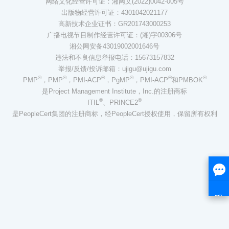
网络文化经营许可证：湘网文(2022)0042-005号
出版物经营许可证：4301042021177
高新技术企业证书：GR201743000253
广播电视节目制作经营许可证：(湘)字00306号
湘公网安备43019002001646号
违法和不良信息举报电话：15673157832
举报/反馈/投诉邮箱：ujigu@ujigu.com
®
®
®
®
®
®
PMP
，PMP
，PMI-ACP
，PgMP
，PMI-ACP
和PMBOK
是Project Management Institute，Inc.的注册商标
®
®
ITIL
、PRINCE2
是PeopleCert集团的注册商标，经PeopleCert授权使用，保留所有权利