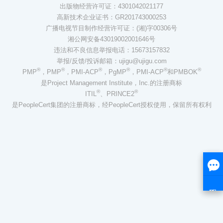
出版物经营许可证：4301042021177
高新技术企业证书：GR201743000253
广播电视节目制作经营许可证：(湘)字00306号
湘公网安备43019002001646号
违法和不良信息举报电话：15673157832
举报/反馈/投诉邮箱：ujigu@ujigu.com
®
®
®
®
®
®
PMP
，PMP
，PMI-ACP
，PgMP
，PMI-ACP
和PMBOK
是Project Management Institute，Inc.的注册商标
®
®
ITIL
、PRINCE2
是PeopleCert集团的注册商标，经PeopleCert授权使用，保留所有权利