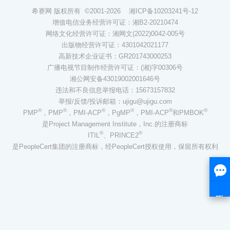
希赛网 版权所有 ©2001-2026
湘ICP备10203241号-12
增值电信业务经营许可证：湘B2-20210474
网络文化经营许可证：湘网文(2022)0042-005号
出版物经营许可证：4301042021177
高新技术企业证书：GR201743000253
广播电视节目制作经营许可证：(湘)字00306号
湘公网安备43019002001646号
违法和不良信息举报电话：15673157832
举报/反馈/投诉邮箱：ujigu@ujigu.com
®
®
®
®
®
®
PMP
，PMP
，PMI-ACP
，PgMP
，PMI-ACP
和PMBOK
是Project Management Institute，Inc.的注册商标
®
®
ITIL
、PRINCE2
是PeopleCert集团的注册商标，经PeopleCert授权使用，保留所有权利