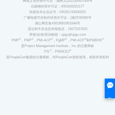
网络文化经营许可证：湘网文(2022)0042-005号
出版物经营许可证：4301042021177
高新技术企业证书：GR201743000253
广播电视节目制作经营许可证：(湘)字00306号
湘公网安备43019002001646号
违法和不良信息举报电话：15673157832
举报/反馈/投诉邮箱：ujigu@ujigu.com
®
®
®
®
®
®
PMP
，PMP
，PMI-ACP
，PgMP
，PMI-ACP
和PMBOK
是Project Management Institute，Inc.的注册商标
®
®
ITIL
、PRINCE2
是PeopleCert集团的注册商标，经PeopleCert授权使用，保留所有权利