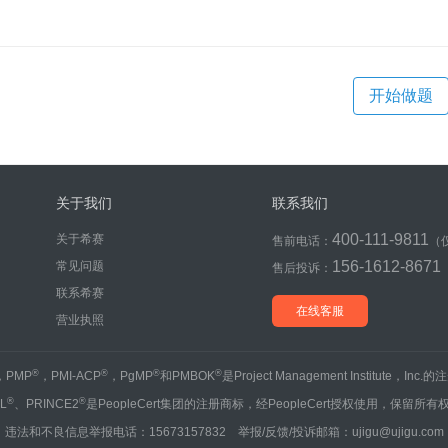
开始做题
关于我们
联系我们
400-111-9811
关于希赛
售前电话：
（
156-1612-8671
常见问题
售后投诉：
联系希赛
在线客服
营业执照
®
®
®
®
，PMP
，PMI-ACP
，PgMP
和PMBOK
是Project Management Institute，Inc
®
®
IL
、PRINCE2
是PeopleCert集团的注册商标，经PeopleCert授权使用，保留所有
违法和不良信息举报电话：15673157832 举报/反馈/投诉邮箱：ujigu@ujigu.com