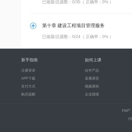
已做题/总题数：0/35（ 正确率：0% ）
第十章 建设工程项目管理服务
已做题/总题数：0/24（ 正确率：0% ）
新手指南
如何上课
注册登录
自学产品
APP下载
直播课堂
支付方式
视频课程
购买提醒
企业团报
®
PMI
IT