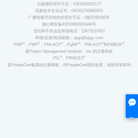
出版物经营许可证：4301042021177
高新技术企业证书：GR201743000253
广播电视节目制作经营许可证：(湘)字00306号
湘公网安备43019002001646号
违法和不良信息举报电话：15673157832
举报/反馈/投诉邮箱：ujigu@ujigu.com
®
®
®
®
®
®
PMP
，PMP
，PMI-ACP
，PgMP
，PMI-ACP
和PMBOK
是Project Management Institute，Inc.的注册商标
®
®
ITIL
、PRINCE2
是PeopleCert集团的注册商标，经PeopleCert授权使用，保留所有权利