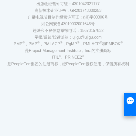
出版物经营许可证：4301042021177
高新技术企业证书：GR201743000253
广播电视节目制作经营许可证：(湘)字00306号
湘公网安备43019002001646号
违法和不良信息举报电话：15673157832
举报/反馈/投诉邮箱：ujigu@ujigu.com
®
®
®
®
®
®
PMP
，PMP
，PMI-ACP
，PgMP
，PMI-ACP
和PMBOK
是Project Management Institute，Inc.的注册商标
®
®
ITIL
、PRINCE2
是PeopleCert集团的注册商标，经PeopleCert授权使用，保留所有权利