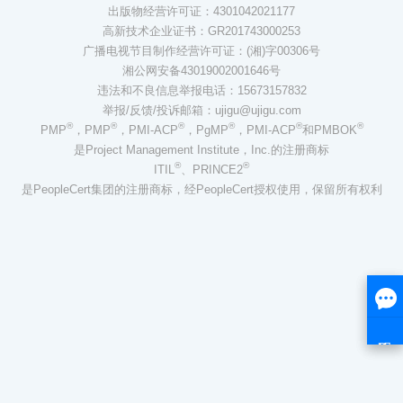
出版物经营许可证：4301042021177
高新技术企业证书：GR201743000253
广播电视节目制作经营许可证：(湘)字00306号
湘公网安备43019002001646号
违法和不良信息举报电话：15673157832
举报/反馈/投诉邮箱：ujigu@ujigu.com
®
®
®
®
®
®
PMP
，PMP
，PMI-ACP
，PgMP
，PMI-ACP
和PMBOK
是Project Management Institute，Inc.的注册商标
®
®
ITIL
、PRINCE2
是PeopleCert集团的注册商标，经PeopleCert授权使用，保留所有权利