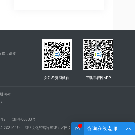
仅收市话费）
关注希赛网微信
下载希赛网APP
.的注册商标
权利
证： (湘)字00833号
!
210474 网络文化经营许可证：湘网文(2022)0042-005号
咨询在线老师!