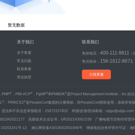
暂无数据
关于我们
联系我们
400-111-9811
关于希赛
售前电话：
（
156-1612-8671
常见问题
售后投诉：
联系希赛
在线客服
营业执照
®
®
®
®
，PMP
，PMI-ACP
，PgMP
和PMBOK
是Project Management Institute，Inc
®
®
IL
、PRINCE2
是PeopleCert集团的注册商标，经PeopleCert授权使用，保留所有
违法和不良信息举报电话：15673157832 举报/反馈/投诉邮箱：ujigu@ujigu.com
1042021177 高新技术企业证书：GR202143001539 广播电视节目制作经营许可
10203241号-12
湘公网安备43019002001646号
增值电信业务经营许可证：湘B2-20