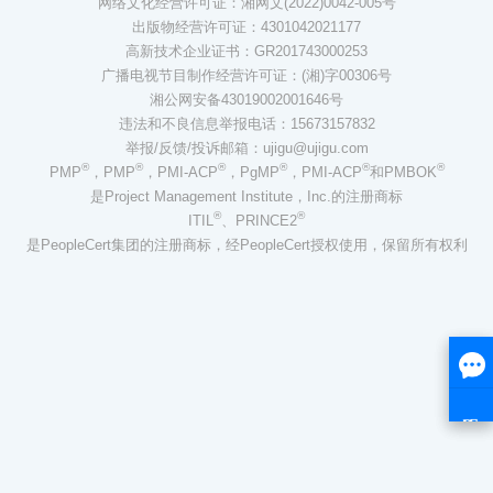
网络文化经营许可证：湘网文(2022)0042-005号
出版物经营许可证：4301042021177
高新技术企业证书：GR201743000253
广播电视节目制作经营许可证：(湘)字00306号
湘公网安备43019002001646号
违法和不良信息举报电话：15673157832
举报/反馈/投诉邮箱：ujigu@ujigu.com
®
®
®
®
®
®
PMP
，PMP
，PMI-ACP
，PgMP
，PMI-ACP
和PMBOK
是Project Management Institute，Inc.的注册商标
®
®
ITIL
、PRINCE2
是PeopleCert集团的注册商标，经PeopleCert授权使用，保留所有权利