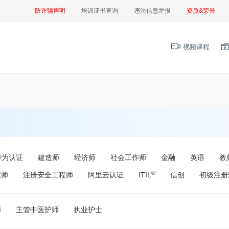
防诈骗声明
培训证书查询
违法信息举报
资质&荣誉
视频课程
华为认证
建造师
经济师
社会工作师
金融
英语
教
®
程师
注册安全工程师
阿里云认证
ITIL
信创
初级注册
师
主管中医护师
执业护士