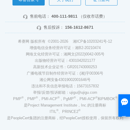
售前电话：
400-111-9811
（仅收市话费）
售后投诉：
156-1612-8671
希赛网 版权所有 ©2001-2026
湘ICP备10203241号-12
增值电信业务经营许可证：湘B2-20210474
网络文化经营许可证：湘网文(2022)0042-005号
出版物经营许可证：4301042021177
高新技术企业证书：GR201743000253
广播电视节目制作经营许可证：(湘)字00306号
湘公网安备43019002001646号
违法和不良信息举报电话：15673157832
举报/反馈/投诉邮箱：ujigu@ujigu.com
®
®
®
®
®
®
PMP
，PMP
，PMI-ACP
，PgMP
，PMI-ACP
和PMBOK
是Project Management Institute，Inc.的注册商标
®
®
ITIL
、PRINCE2
是PeopleCert集团的注册商标，经PeopleCert授权使用，保留所有权利