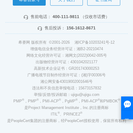
售前电话：
400-111-9811
（仅收市话费）
售后投诉：
156-1612-8671
希赛网 版权所有 ©2001-2026
湘ICP备10203241号-12
增值电信业务经营许可证：湘B2-20210474
网络文化经营许可证：湘网文(2022)0042-005号
出版物经营许可证：4301042021177
高新技术企业证书：GR201743000253
广播电视节目制作经营许可证：(湘)字00306号
湘公网安备43019002001646号
违法和不良信息举报电话：15673157832
举报/反馈/投诉邮箱：ujigu@ujigu.com
®
®
®
®
®
®
PMP
，PMP
，PMI-ACP
，PgMP
，PMI-ACP
和PMBOK
是Project Management Institute，Inc.的注册商标
®
®
ITIL
、PRINCE2
是PeopleCert集团的注册商标，经PeopleCert授权使用，保留所有权利